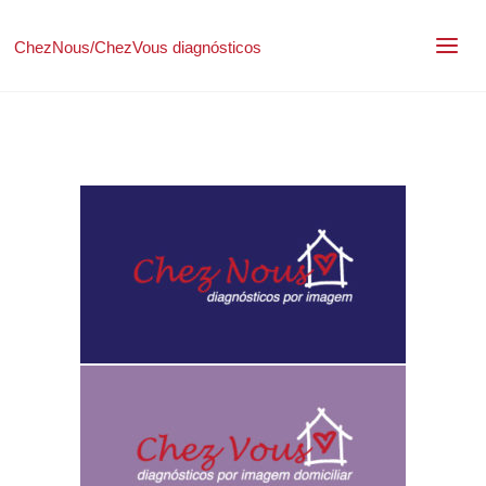
ChezNous/ChezVous diagnósticos